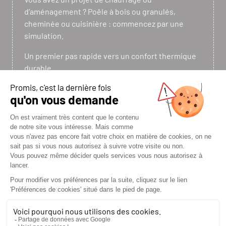
d’aménagement ? Poêle à bois ou granulés,
cheminée ou cuisinière : commencez par une
simulation.
Un premier pas rapide vers un confort thermique
durable.
J'ESTIME MA PUISSANCE
NOTRE ZONE D’INTERVENTION
AUTOUR DE SAINT FLOUR
Implantée au cœur du Massif Central, en région Auvergne,
l’entreprise Joël Tardieu intervient sur un vaste territoire
couvrant l’est du département du Cantal ainsi qu’une partie
du nord de la Lozère.